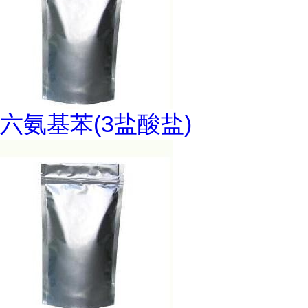
六氨基苯(3盐酸盐)