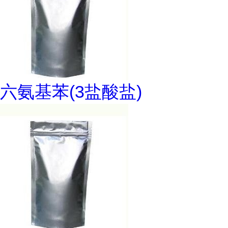
六氨基苯(3盐酸盐)