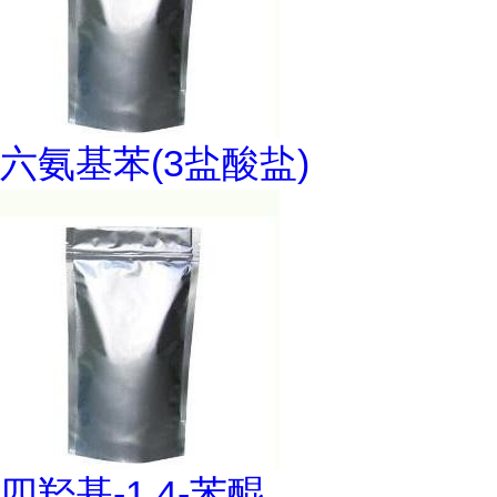
六氨基苯(3盐酸盐)
四羟基-1,4-苯醌