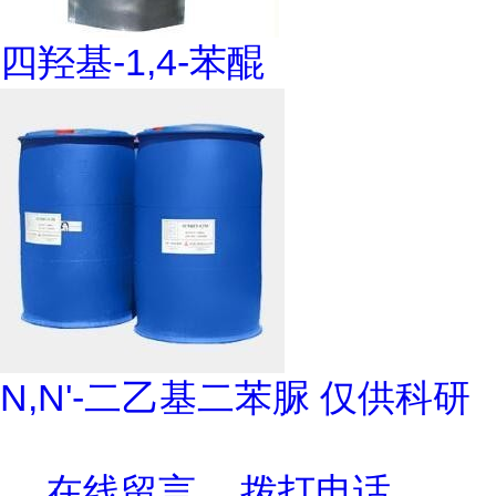
四羟基-1,4-苯醌
N,N'-二乙基二苯脲 仅供科研
在线留言
拨打电话