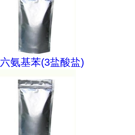
六氨基苯(3盐酸盐)