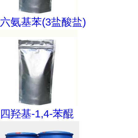
六氨基苯(3盐酸盐)
四羟基-1,4-苯醌