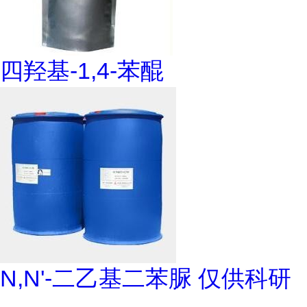
四羟基-1,4-苯醌
N,N'-二乙基二苯脲 仅供科研