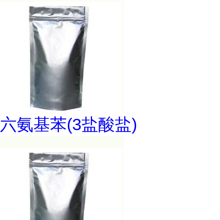
六氨基苯(3盐酸盐)