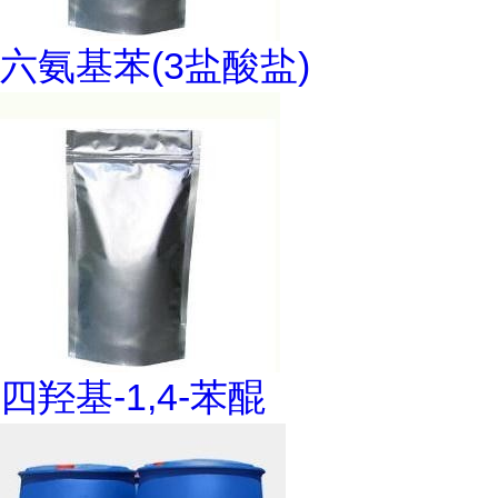
六氨基苯(3盐酸盐)
四羟基-1,4-苯醌