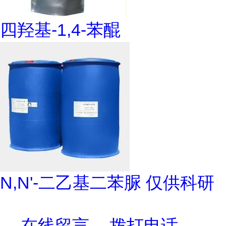
四羟基-1,4-苯醌
N,N'-二乙基二苯脲 仅供科研
在线留言
拨打电话