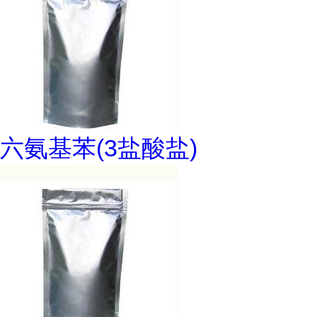
六氨基苯(3盐酸盐)