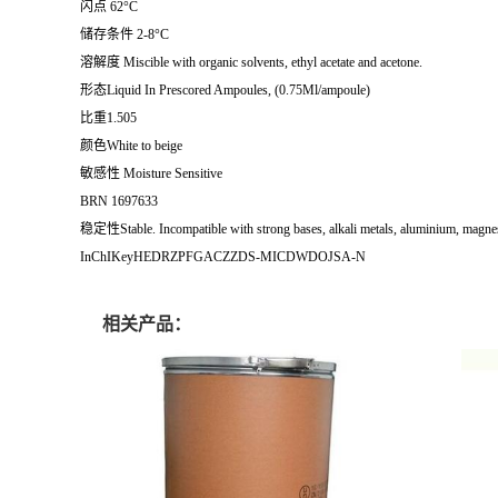
闪点 62°C
储存条件 2-8°C
溶解度 Miscible with organic solvents, ethyl acetate and acetone.
形态Liquid In Prescored Ampoules, (0.75Ml/ampoule)
比重1.505
颜色White to beige
敏感性 Moisture Sensitive
BRN 1697633
稳定性Stable. Incompatible with strong bases, alkali metals, aluminium, magnes
InChIKeyHEDRZPFGACZZDS-MICDWDOJSA-N
相关产品：