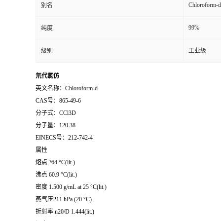
Chloroform-d
别名
99%
纯度
级别
工业级
氘代氯仿
英文名称：Chloroform-d
CAS号：865-49-6
分子式：CCl3D
分子量：120.38
EINECS号：212-742-4
属性
熔点 ?64 °C(lit.)
沸点 60.9 °C(lit.)
密度 1.500 g/mL at 25 °C(lit.)
蒸气压211 hPa (20 °C)
折射率 n20/D 1.444(lit.)