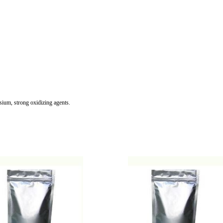
ium, strong oxidizing agents.