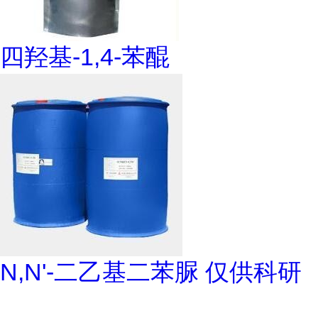
四羟基-1,4-苯醌
N,N'-二乙基二苯脲 仅供科研