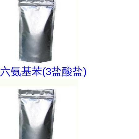
六氨基苯(3盐酸盐)