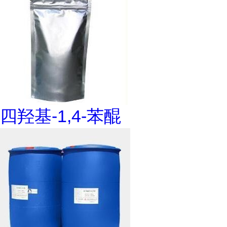
四羟基-1,4-苯醌