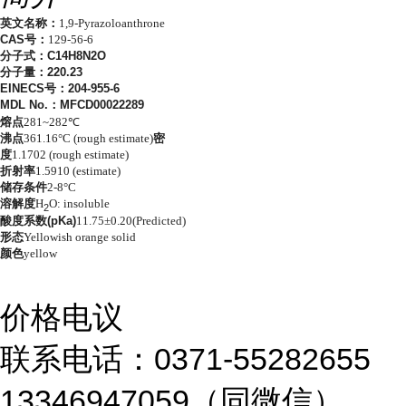
英文名称：
1,9-Pyrazoloanthrone
CAS号：
129-56-6
分
子式：
C14H8N2O
分子量：
220.23
EINECS号：
204-955-6
MDL No.：
MFCD00022289
熔点
281~282℃
沸点
361.16°C (rough estimate)
密
度
1.1702 (rough estimate)
折射率
1.5910 (estimate)
储存条件
2-8°C
溶解度
H
O: insoluble
2
酸度系数(pKa)
11.75±0.20(Predicted)
形态
Yellowish orange solid
颜色
yellow
价格电议
联系电话：0371-55282655
13346947059（同微信）