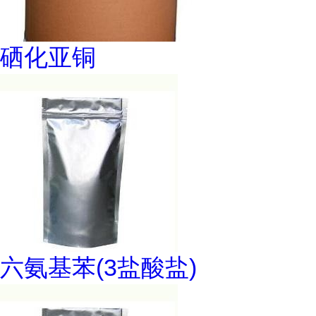
硒化亚铜
六氨基苯(3盐酸盐)