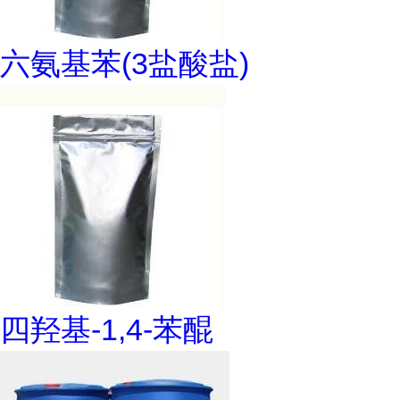
六氨基苯(3盐酸盐)
四羟基-1,4-苯醌