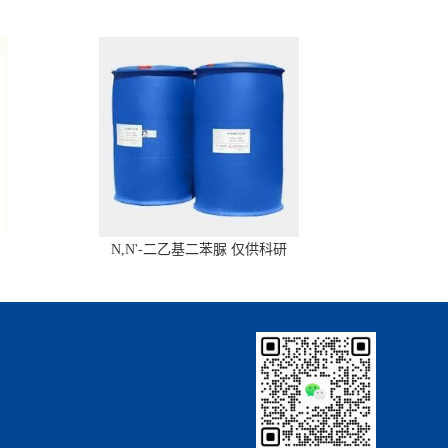
N,N'-二乙基二苯脲 仅供科研