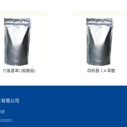
六氨基苯(3盐酸盐)
四羟基-1,4-苯醌
工有限公司
经理
5282655