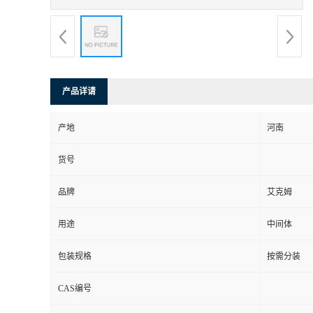
产品详请
产地
河南
货号
品牌
艾克姆
用途
中间体
包装规格
按需分装
CAS编号