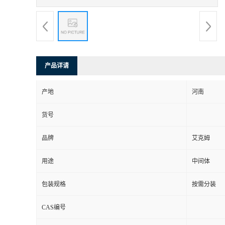
产品详请
产地
河南
货号
品牌
艾克姆
用途
中间体
包装规格
按需分装
CAS编号