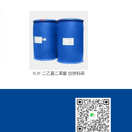
N,N'-二乙基二苯脲 仅供科研