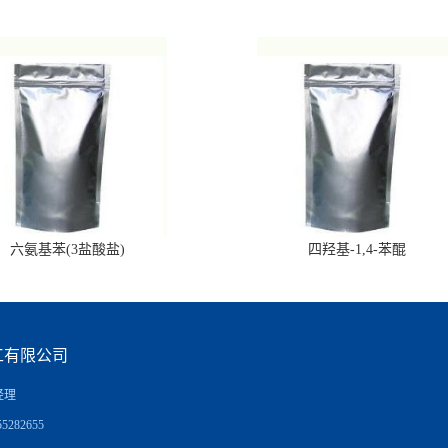
六氨基苯(3盐酸盐)
四羟基-1,4-苯醌
工有限公司
经理
5282655