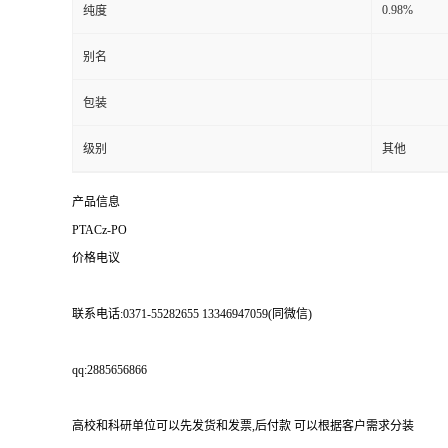
0.98%
纯度
别名
包装
级别
其他
产品信息
PTACz-PO
价格电议
联系电话:0371-55282655 13346947059(同微信)
qq:2885656866
高校和科研单位可以先发货和发票,后付款 可以根据客户需求分装