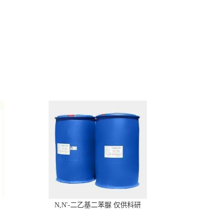
N,N'-二乙基二苯脲 仅供科研