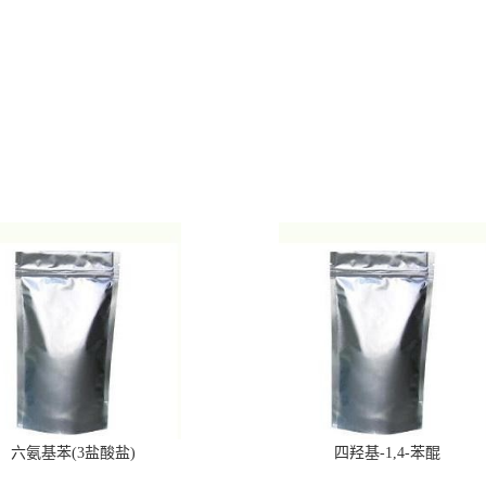
六氨基苯(3盐酸盐)
四羟基-1,4-苯醌