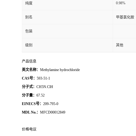
0.98%
纯度
别名
甲基氯化胺
包装
级别
其他
产品信息
英文名称：
Methylamine hydrochloride
CAS号：
593-51-1
分子式：
CH5N.ClH
分子量：
67.52
EINECS号：
209-795-0
MDL No.：
MFCD00012849
价格电议