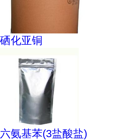
硒化亚铜
六氨基苯(3盐酸盐)