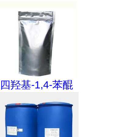
四羟基-1,4-苯醌