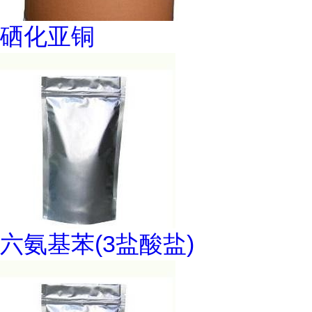
硒化亚铜
六氨基苯(3盐酸盐)