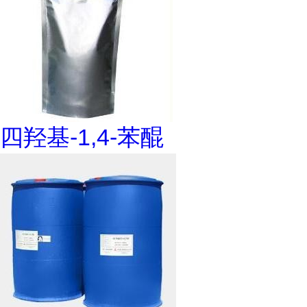
四羟基-1,4-苯醌