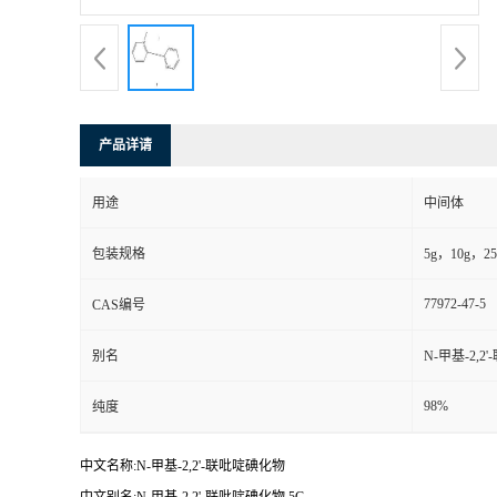
产品详请
用途
中间体
包装规格
5g，10g，25g
77972-47-5
CAS编号
别名
N-甲基-2,
98%
纯度
中文名称:N-甲基-2,2'-联吡啶碘化物
中文别名:N-甲基-2,2'-联吡啶碘化物 5G