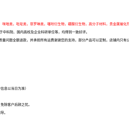
：
咪唑类，吡啶类，菲罗啉类，噻吩衍生物，硼酸衍生物，高分子材料，贵金属催化
于中科院、国内高校及企业科研单位等，均得到一致好评。
质量问题全额退款，并承担所有运费谢谢您的支持，部分产品可以定制，店铺内只有
存信息以当日为准）
，免除客户后顾之忧。
指导。