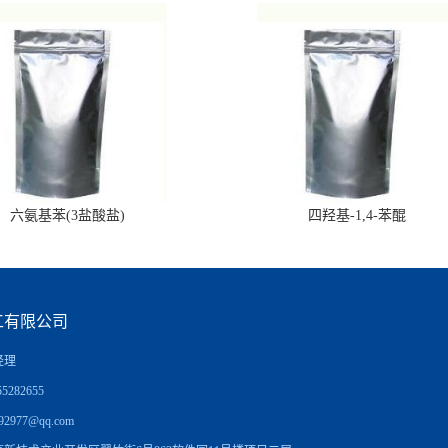
六氨基苯(3盐酸盐)
四羟基-1,4-苯醌
工有限公司
经理
5282655
92977@qq.com