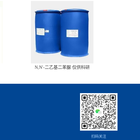
N,N'-二乙基二苯脲 仅供科研
扫码关注