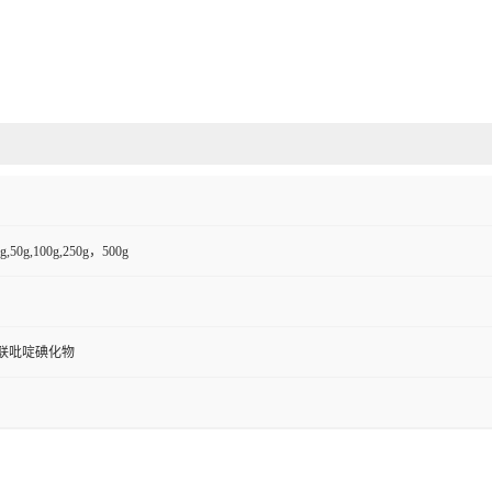
,50g,100g,250g，500g
2'-联吡啶碘化物