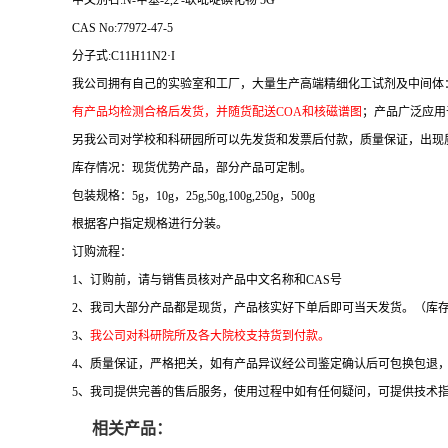
CAS No:77972-47-5
分子式:C11H11N2·I
我公司拥有自己的实验室和工厂，大量生产高端精细化工试剂及中间体
有产品均检测合格后发货，并随货配送COA和核磁谱图
；产品广泛应用
另我公司对学校和科研园所可以先发货和发票后付款，质量保证，出现
库存情况：现货优势产品，部分产品可定制。
包装规格：5g，10g，25g,50g,100g,250g，500g
根据客户指定规格进行分装。
订购流程：
1、订购前，请与销售员核对产品中文名称和CAS号
2、我司大部分产品都是现货，产品核实好下单后即可当天发货。（库
3、
我公司对科研院所及各大院校支持货到付款。
4、质量保证，严格把关，如有产品异议经公司鉴定确认后可包换包退
5、我司提供完善的售后服务，使用过程中如有任何疑问，可提供技术
相关产品：