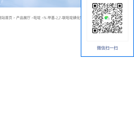
网站首页
>
产品展厅
>
吡啶
>
N-甲基-2,2'-联吡啶碘化物;CAS:77972-47-5
微信扫一扫